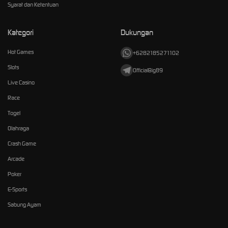
Syarat dan Ketentuan
Kategori
Dukungan
Hot Games
+6282185271102
Slots
OfficialBig89
Live Casino
Race
Togel
Olahraga
Crash Game
Arcade
Poker
E-Sports
Sabung Ayam