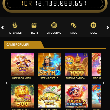
IDR
12,733,088,657
HOT GAMES
SLOTS
LIVE CASINO
RACE
TOGEL
OL
GAME POPULER
GATES OF OLYMPUS POP
STORM OF SETH 2
FORTUNE GARUDA 1000
MOCHI MANIA 1
FORTUNE GEMS 500
MAHJONG WAYS
SUPER ELEMENTS 2
PIRATE QUEST 1