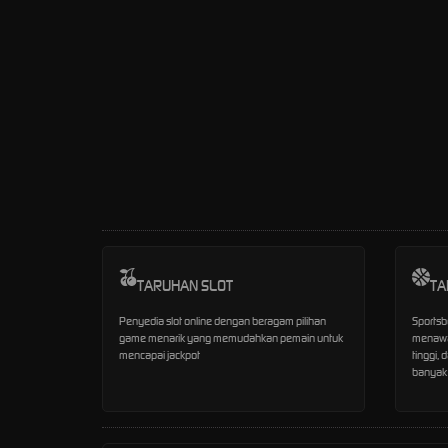
TARUHAN SLOT
TA
Penyedia slot online dengan beragam pilihan
Sportsb
game menarik yang memudahkan pemain untuk
menawar
mencapai jackpot
tinggi,
banyak 