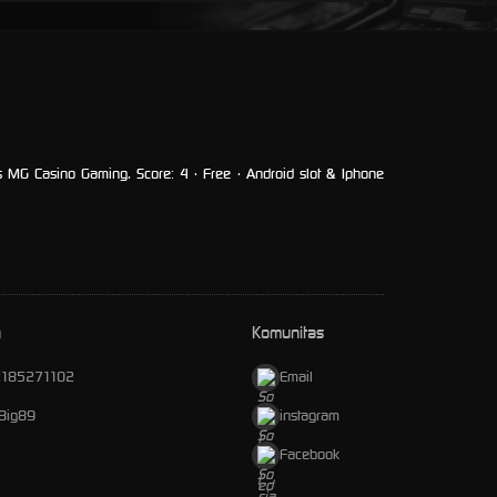
G Casino Gaming. Score: 4 · ‎Free · ‎Android slot & Iphone
n
Komunitas
185271102
Email
lBig89
instagram
Facebook