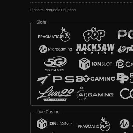
Platform Penyedia Layanan
Slots
Live Casino