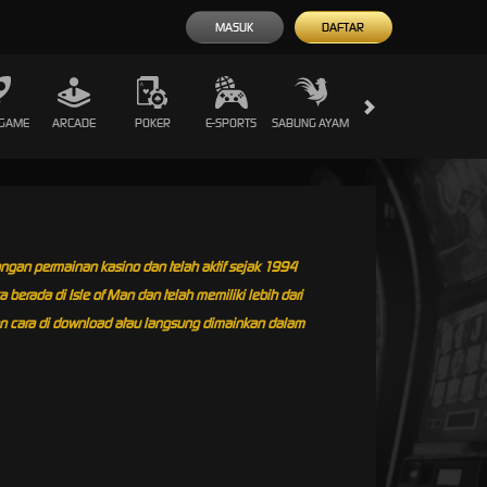
MASUK
DAFTAR
 GAME
ARCADE
POKER
E-SPORTS
SABUNG AYAM
PROMOSI
an permainan kasino dan telah aktif sejak 1994
erada di Isle of Man dan telah memiliki lebih dari
an cara di download atau langsung dimainkan dalam