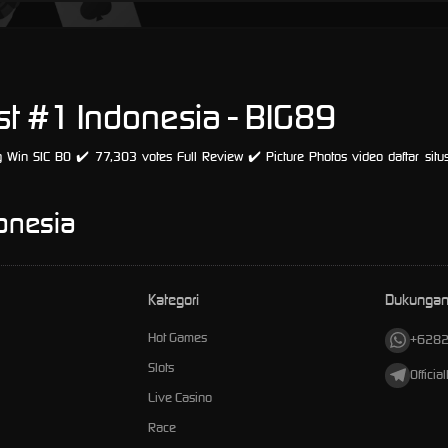
t #1 Indonesia - BIG89
SIC BO ✔️ ‎77,303 votes Full Review ✔️ Picture Photos video daftar situs M
onesia
Kategori
Dukunga
Hot Games
+6282
Slots
Officia
Live Casino
Race