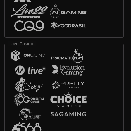
Live Casino