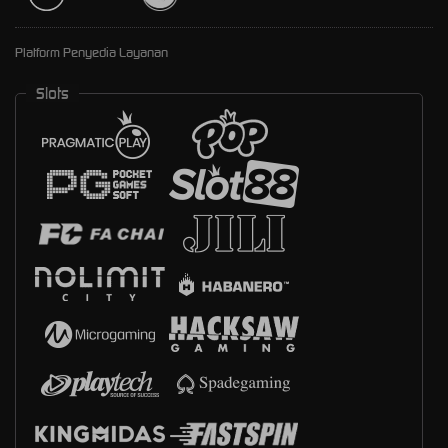
Platform Penyedia Layanan
Slots