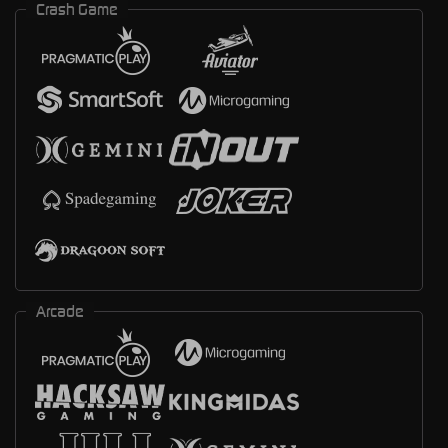
Crash Game
Arcade