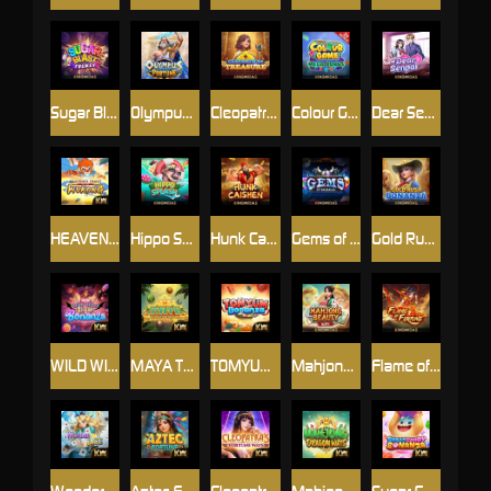
Sugar Blast Frenzy
Olympus Fortune
Cleopatra's Treasure
Colour Game Mega Bonus
Dear Senpai
HEAVENLY FEAST WITH WUKONG
Hippo Splash
Hunk Cai Shen
Gems of Valhalla
Gold Rush Bonanza
WILD WITCH SUGAR BONANZA
MAYA TEMPLE OF FORTUNE
TOMYUM BONANZA
Mahjong Beauty
Flame of Fortune