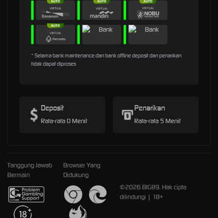
* Selama bank maintenance dan bank offline deposit dan penarikan
tidak dapat diproses
Deposit
Penarikan
Rata-rata 0 Menit
Rata-rata 5 Menit
Tanggung Jawab
Browser Yang
Bermain
Didukung
©2026 BIG89. Hak cipta
dilindungi | 18+