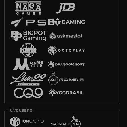
Live Casino