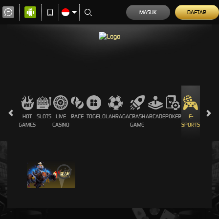
MASUK
DAFTAR
HOT
SLOTS
LIVE
RACE
TOGEL
OLAHRAGA
CRASH
ARCADE
POKER
E-
SABUN
GAMES
CASINO
GAME
SPORTS
AYAM
i