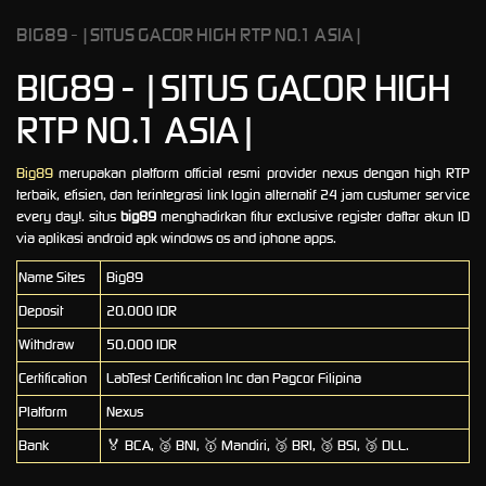
BIG89 - |SITUS GACOR HIGH RTP NO.1 ASIA|
BIG89 - |SITUS GACOR HIGH
RTP NO.1 ASIA|
Big89
merupakan platform official resmi provider nexus dengan high RTP
terbaik, efisien, dan terintegrasi link login alternatif 24 jam custumer service
every day!. situs
big89
menghadirkan fitur exclusive register daftar akun ID
via aplikasi android apk windows os and iphone apps.
Name Sites
Big89
Deposit
20.000 IDR
Withdraw
50.000 IDR
Certification
LabTest Certification Inc dan Pagcor Filipina
Platform
Nexus
Bank
🏅 BCA, 🥈 BNI, 🥇 Mandiri, 🥉 BRI, 🥉 BSI, 🥉 DLL.