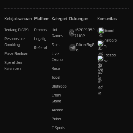
Kebijaksanaan
Platform
Kategori
Dukungan
Komunitas
Tentang BIG89
Promosi
Hot
+62821852
Email
Games
71102
Responsible
Loyalty
instagra
Gambling
Slots
OfficialBig8
m
Referral
9
Pusat Bantuan
Live
Facebo
Casino
ok
Syarat dan
Ketentuan
Race
Togel
Olahraga
Crash
Game
Arcade
Poker
E-Sports