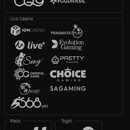
Live Casino
Race
Togel