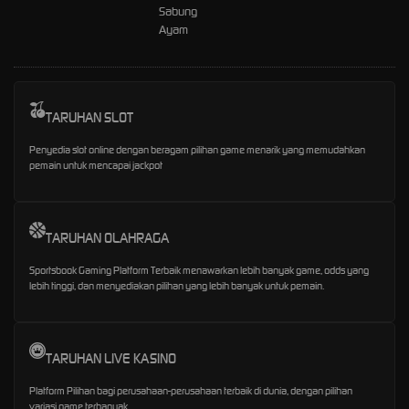
Sabung
Ayam
TARUHAN SLOT
Penyedia slot online dengan beragam pilihan game menarik yang memudahkan
pemain untuk mencapai jackpot
TARUHAN OLAHRAGA
Sportsbook Gaming Platform Terbaik menawarkan lebih banyak game, odds yang
lebih tinggi, dan menyediakan pilihan yang lebih banyak untuk pemain.
TARUHAN LIVE KASINO
Platform Pilihan bagi perusahaan-perusahaan terbaik di dunia, dengan pilihan
variasi game terbanyak