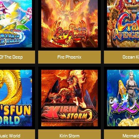
Of The Deep
Fire Phoenix
Ocean K
usic World
Kirin Storm
Mermaid