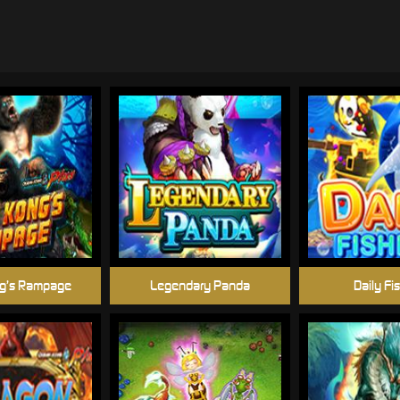
ng’s Rampage
Legendary Panda
Daily Fi