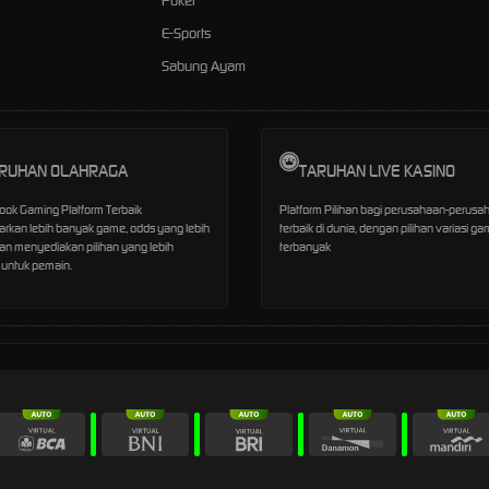
Poker
E-Sports
Sabung Ayam
RUHAN OLAHRAGA
TARUHAN LIVE KASINO
ook Gaming Platform Terbaik
Platform Pilihan bagi perusahaan-perusa
kan lebih banyak game, odds yang lebih
terbaik di dunia, dengan pilihan variasi g
 dan menyediakan pilihan yang lebih
terbanyak
untuk pemain.