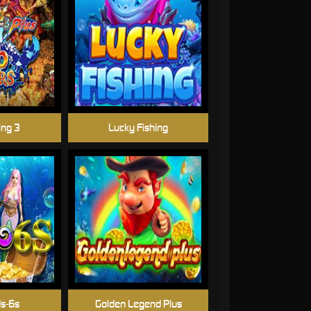
ing 3
Lucky Fishing
s-6s
Golden Legend Plus