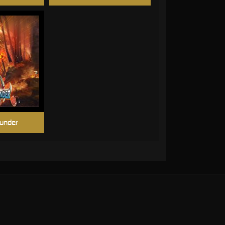
hunder