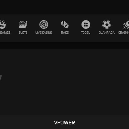
 GAMES
SLOTS
LIVE CASINO
RACE
TOGEL
OLAHRAGA
CRASH
VPOWER