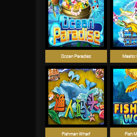
Ocean Paradise
Master 
Fishman Wharf
Fish M