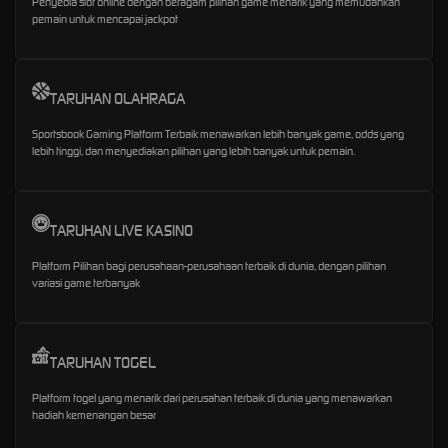
Penyedia slot online dengan beragam pilihan game menarik yang memudahkan
pemain untuk mencapai jackpot
TARUHAN OLAHRAGA
Sportsbook Gaming Platform Terbaik menawarkan lebih banyak game, odds yang
lebih tinggi, dan menyediakan pilihan yang lebih banyak untuk pemain.
TARUHAN LIVE KASINO
Platform Pilihan bagi perusahaan-perusahaan terbaik di dunia, dengan pilihan
variasi game terbanyak
TARUHAN TOGEL
Platform togel yang menarik dari perusahan terbaik di dunia yang menawarkan
hadiah kemenangan besar