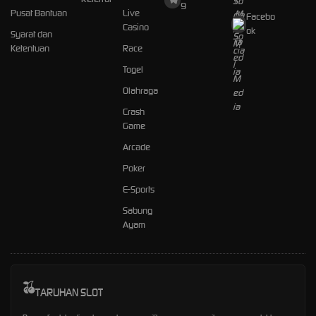
9
Pusat Bantuan
Live
Facebo
Casino
ok
Syarat dan
Ketentuan
Race
Togel
Olahraga
Crash
Game
Arcade
Poker
E-Sports
Sabung
Ayam
TARUHAN SLOT