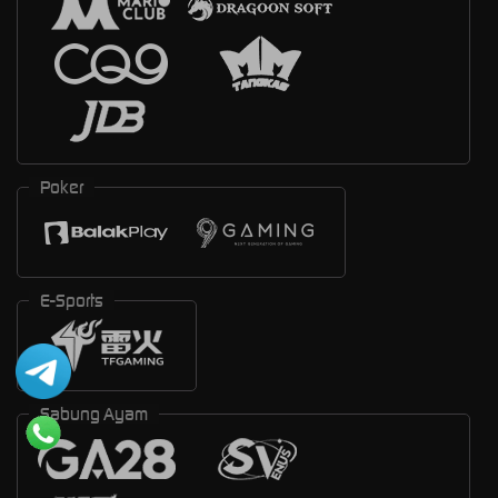
Poker
E-Sports
Sabung Ayam