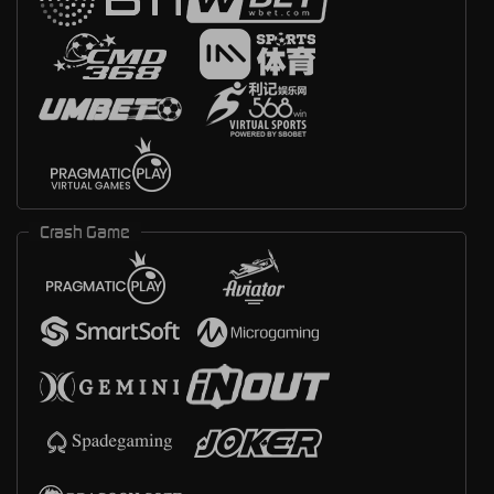
Crash Game