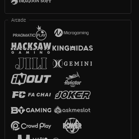
Arcade