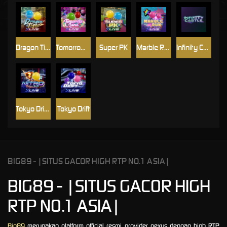
Dragon Tiger
Tomorrow land
Super PK
Marble Run
Infinity Castle
Tokyo Drift Nitro
Tokyo Drift
BIG89 - |SITUS GACOR HIGH RTP NO.1 ASIA|
BIG89 - |SITUS GACOR HIGH
RTP NO.1 ASIA|
Big89
merupakan platform official resmi provider nexus dengan high RTP