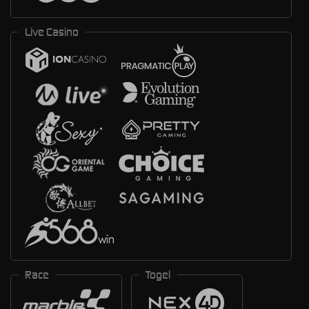
Live Casino
Race
Togel