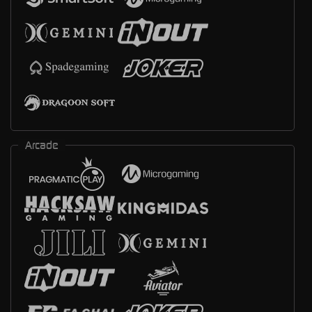
Arcade