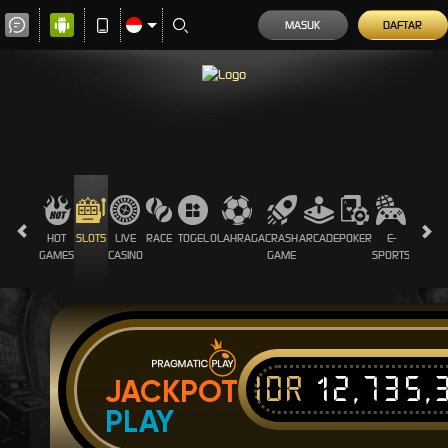
MASUK
DAFTAR
HOT
SLOTS
LIVE
RACE
TOGEL
OLAHRAGA
CRASH
ARCADE
POKER
E-
SABUN
GAMES
CASINO
GAME
SPORTS
AYAM
IDR
12,735,
JACKPOT
PLAY