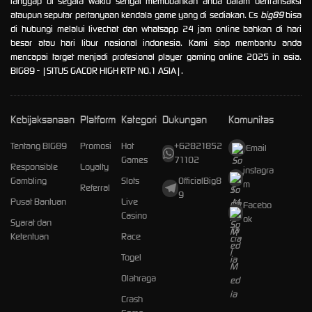
tanggap di segala waktu sengat memudahkan anda dalam bertransaksi
ataupun seputar pertanyaan kendala game yang di sediakan. Cs
big89
bisa
di hubungi melalui livechat dan whatsapp 24 jam online bahkan di hari
besar atau hari libur nasional indonesia. Kami siap membantu anda
mencapai target menjadi profesional player gaming online 2025 in asia.
BIG89 - |SITUS GACOR HIGH RTP NO.1 ASIA|.
Kebijaksanaan
Platform
Kategori
Dukungan
Komunitas
Tentang BIG89
Promosi
Hot
+62821852
Email
Games
71102
Responsible
Loyalty
instagra
Gambling
Slots
OfficialBig8
m
Referral
9
Pusat Bantuan
Live
Facebo
Casino
ok
Syarat dan
Ketentuan
Race
Togel
Olahraga
Crash