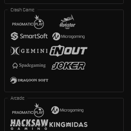
Crash Game
Arcade