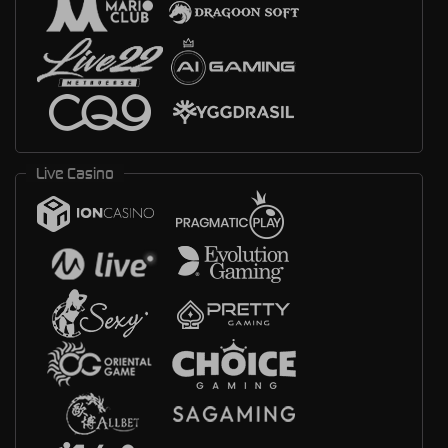
Live Casino