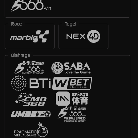
Race
Togel
Olahraga