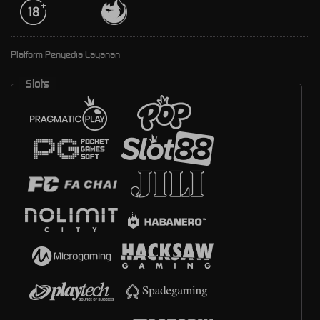
Platform Penyedia Layanan
Slots