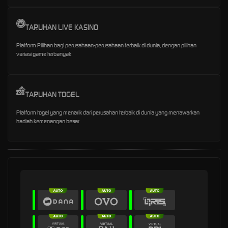
TARUHAN LIVE KASINO
Platform Pilihan bagi perusahaan-perusahaan terbaik di dunia, dengan pilihan
variasi game terbanyak
TARUHAN TOGEL
Platform togel yang menarik dari perusahan terbaik di dunia yang menawarkan
hadiah kemenangan besar