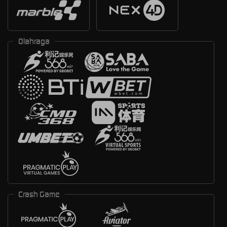
Olahraga
Crash Game