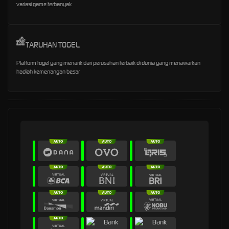
variasi game terbanyak
TARUHAN TOGEL
Platform togel yang menarik dari perusahan terbaik di dunia yang menawarkan
hadiah kemenangan besar