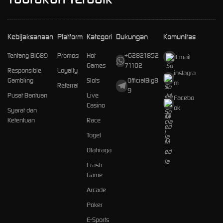
Kebijaksanaan
Platform
Kategori
Dukungan
Komunitas
Tentang BIG89
Promosi
Hot
+62821852
Email
Games
71102
Responsible
Loyalty
instagra
Gambling
Slots
OfficialBig8
m
Referral
9
Pusat Bantuan
Live
Facebo
Casino
ok
Syarat dan
Ketentuan
Race
Togel
Olahraga
Crash
Game
Arcade
Poker
E-Sports