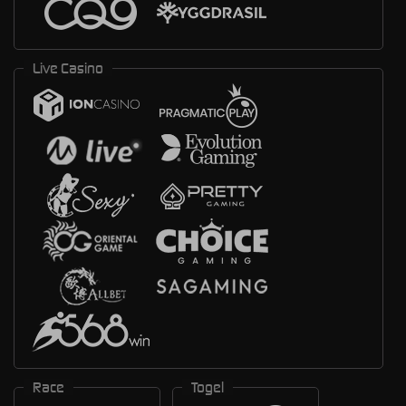
Live Casino
Race
Togel