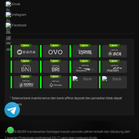
Email
instagram
Facebook
* Selama bank maintenance dan bank offline deposit dan penarikan tidak dapat
diproses
©2026 BIG89 menawarkan berbagai macam provider pilihan terbaik dan didukung oleh
Layanan Pelanggan profesional 24/7 yang siap melayani Anda.