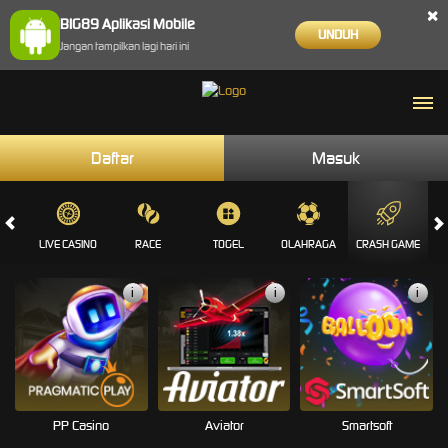
×
BIG89 Aplikasi Mobile
UNDUH
Jangan tampilkan lagi hari ini
Daftar
Masuk
S
LIVE CASINO
RACE
TOGEL
OLAHRAGA
CRASH GAME
i
i
i
PP Casino
Aviator
Smartsoft