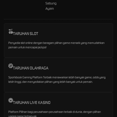
Sabung
Ayam
TARUHAN SLOT
Penyedia slot online dengan beragam pilihan game menarik yang memudahkan
pemain untuk mencapai jackpot
TARUHAN OLAHRAGA
Sportsbook Gaming Platform Terbaik menawarkan lebih banyak game, odds yang
lebih tinggi, dan menyediakan pilihan yang lebih banyak untuk pemain.
TARUHAN LIVE KASINO
Platform Pilihan bagi perusahaan-perusahaan terbaik di dunia, dengan pilihan
variasi game terbanyak