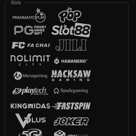
Slots