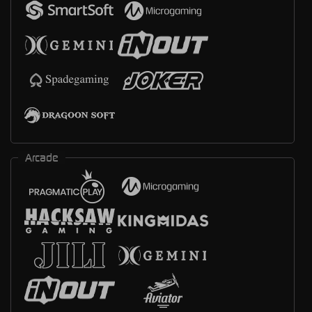
Arcade