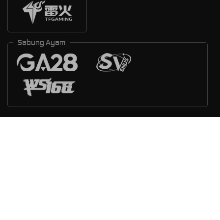
Sabung Ayam