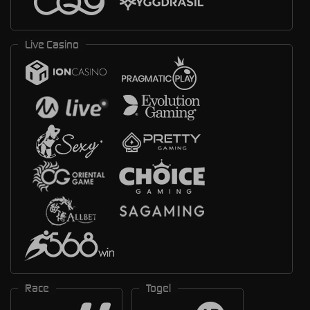
Live Casino
Race
Togel