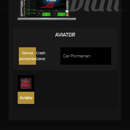
AVIATOR
Semua
Crash
permainan
Game
Aviator