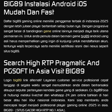
BIG89 Instalasi Android iOS
Mudah Dan Fast
Daftar big89 gaming online memiliki penggemar terbaik di indonesia 2025
dengan lebih jutaan player bertambah setiap bulan nya. Dengan progresive
sangat besar di bandingkan
game
online lainnya menjadi daya tarik utama
permainan ini. Untuk anda pemula dalam bermain game
big89
android uang
asli harus memperhatikan yang ingin di kunjungi untuk mendaftarkan akun,
tentunya wajib terpercaya serta memiliki sertifikasi resmi dari nexus seperti
situs big89.
Search High RTP Pragmatic And
PGSOFT In Asia Visit BIG89
Login
big89
link alternatif Layanan customer service profesional cepat
tanggap di segala waktu sengat memudahkan anda dalam bertransaksi
ataupun seputar pertanyaan kendala game yang di sediakan. Cs
big89
bisa
di hubungi melalui livechat dan whatsapp 24 jam online bahkan di hari
besar atau hari libur nasional indonesia. Kami siap membantu anda
mencapai target menjadi profesional player gaming online 2025 in asia.
BIG89 - |SITUS GACOR HIGH RTP NO.1 ASIA|.