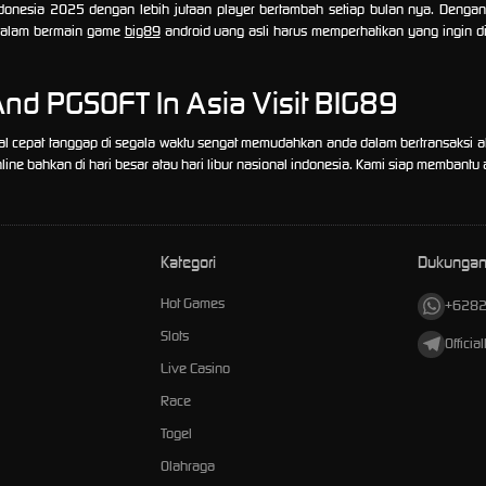
indonesia 2025 dengan lebih jutaan player bertambah setiap bulan nya. Denga
 dalam bermain game
big89
android uang asli harus memperhatikan yang ingin di
nd PGSOFT In Asia Visit BIG89
onal cepat tanggap di segala waktu sengat memudahkan anda dalam bertransaksi 
line bahkan di hari besar atau hari libur nasional indonesia. Kami siap membantu
Kategori
Dukunga
Hot Games
+6282
Slots
Officia
Live Casino
Race
Togel
Olahraga