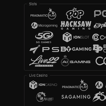
Slots
Live Casino