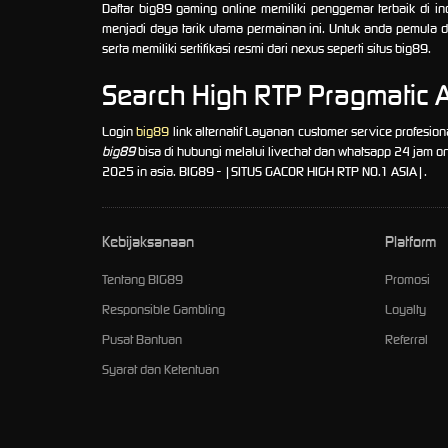
Daftar big89 gaming online memiliki penggemar terbaik di 
menjadi daya tarik utama permainan ini. Untuk anda pemula
serta memiliki sertifikasi resmi dari nexus seperti situs big89.
Search High RTP Pragmatic A
Login
big89
link alternatif Layanan customer service profesi
big89
bisa di hubungi melalui livechat dan whatsapp 24 jam on
2025 in asia. BIG89 - |SITUS GACOR HIGH RTP NO.1 ASIA|.
Kebijaksanaan
Platform
Tentang BIG89
Promosi
Responsible Gambling
Loyalty
Pusat Bantuan
Referral
Syarat dan Ketentuan