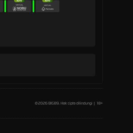
©2026 BIG89. Hak cipta dilindungi | 18+