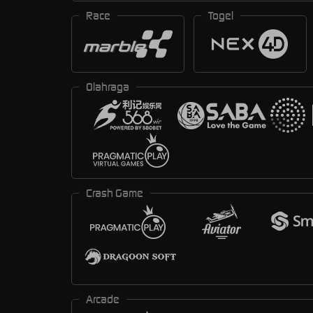
Race
Togel
Olahraga
Crash Game
Arcade