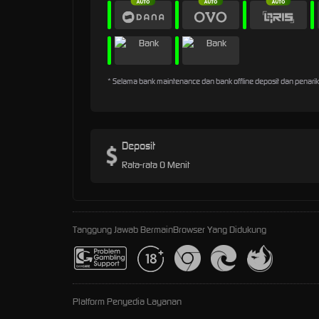
* Selama bank maintenance dan bank offline deposit dan penarik
Deposit
Rata-rata 0 Menit
Tanggung Jawab Bermain
Browser Yang Didukung
Platform Penyedia Layanan