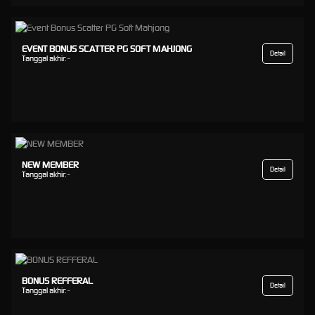
EVENT BONUS SCATTER PG SOFT MAHJONG
Detail
Tanggal akhir:
-
NEW MEMBER
Detail
Tanggal akhir:
-
BONUS REFFERAL
Detail
Tanggal akhir:
-