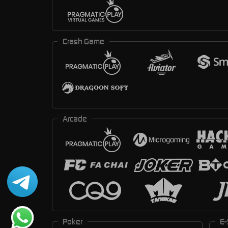
Crash Game
Arcade
Poker
E-