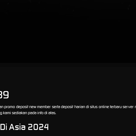
89
n promo deposit new member serta deposit harian di situs online terbaru server 
 kami sediakan pada info di atas.
 Di Asia 2024