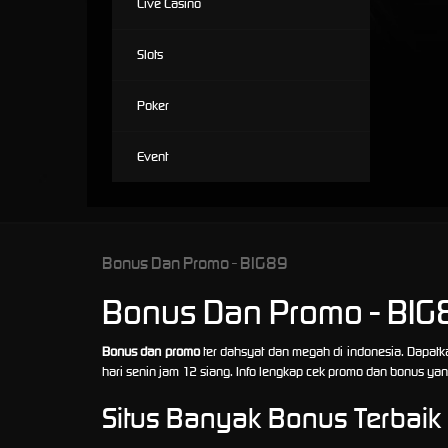
Live Casino
Slots
Poker
Event
Bonus Dan Promo - BIG89
Bonus Dan Promo - BIG
Bonus dan promo
ter dahsyat dan megah di indonesia. Dapatka
hari senin jam 12 siang. Info lengkap cek promo dan
bonus
yang
Situs Banyak Bonus Terbaik