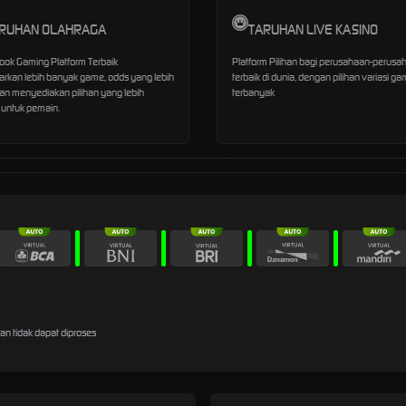
RUHAN OLAHRAGA
TARUHAN LIVE KASINO
ook Gaming Platform Terbaik
Platform Pilihan bagi perusahaan-perusa
kan lebih banyak game, odds yang lebih
terbaik di dunia, dengan pilihan variasi g
 dan menyediakan pilihan yang lebih
terbanyak
untuk pemain.
an tidak dapat diproses