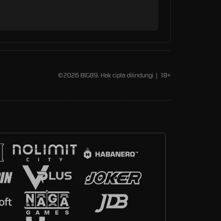
©2026 BIG89. Hak cipta dilindungi | 18+