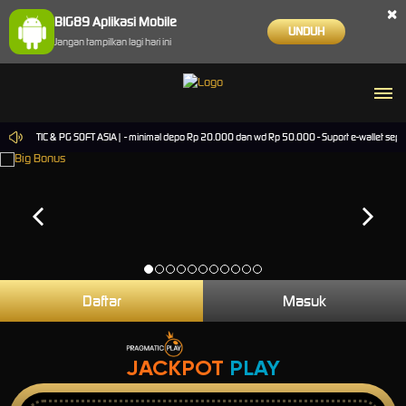
×
BIG89 Aplikasi Mobile
UNDUH
Jangan tampilkan lagi hari ini
AGMATIC & PG SOFT ASIA| - minimal depo Rp 20.000 dan wd Rp 50.000 - Suport e-wallet seperti 
Daftar
Masuk
JACKPOT
PLAY