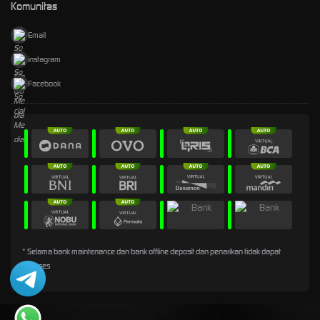
Komunitas
Email
instagram
Facebook
* Selama bank maintenance dan bank offline deposit dan penarikan tidak dapat
diproses