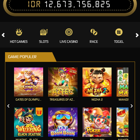
IDR
12,673,756,825
HOT GAMES
SLOTS
LIVE CASINO
RACE
TOGEL
OL
GAME POPULER
GATES OF OLYMPUS POP
TREASURES OF AZTEC
NEZHA 2
MAHJONG MAX
WUKONG - BLACK SCATTER
DJ BOOM BOOM
POKER WIN