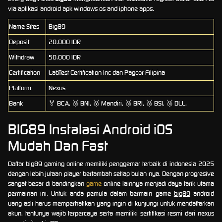
via aplikasi android apk windows os and iphone apps.
Name Sites
Big89
Deposit
20.000 IDR
Withdraw
50.000 IDR
Certification
LabTest Certification Inc dan Pagcor Filipina
Platform
Nexus
Bank
🏅 BCA, 🥈 BNI, 🥇 Mandiri, 🥉 BRI, 🥉 BSI, 🥉 DLL.
BIG89 Instalasi Android iOS
Mudah Dan Fast
Daftar big89 gaming online memiliki penggemar terbaik di indonesia 2025
dengan lebih jutaan player bertambah setiap bulan nya. Dengan progresive
sangat besar di bandingkan
game
online lainnya menjadi daya tarik utama
permainan ini. Untuk anda pemula dalam bermain game
big89
android
uang asli harus memperhatikan yang ingin di kunjungi untuk mendaftarkan
akun, tentunya wajib terpercaya serta memiliki sertifikasi resmi dari nexus