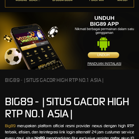
UNDUH
BIG89 APP
Nikmati berbagai permainan dalam satu
genggaman
UNDUH
PANDUAN INSTALASI
BIG89 - |SITUS GACOR HIGH RTP NO.1 ASIA|
BIG89 - |SITUS GACOR HIGH
RTP NO.1 ASIA|
Big89
merupakan platform official resmi provider nexus dengan high RTP
terbaik, efisien, dan terintegrasi link login alternatif 24 jam custumer service
every day!. situs
big89
menghadirkan fitur exclusive register daftar akun ID