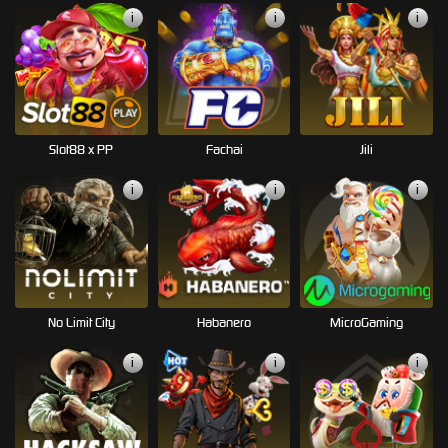
i
i
i
Slot88 x PP
Fachai
Jili
i
i
i
No Limit City
Habanero
MicroGaming
i
i
i