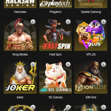
Hacksaw
Playtech
Spade Gaming
i
i
i
King Midas
Fast Spin
VPLUS
i
i
i
Joker
5G Games
ION Slot
i
i
i