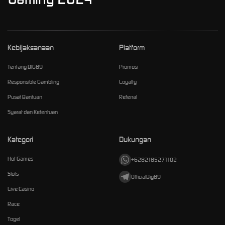
Kebijaksanaan
Platform
Tentang BIG89
Promosi
Responsible Gambling
Loyalty
Pusat Bantuan
Referral
Syarat dan Ketentuan
Kategori
Dukungan
Hot Games
+6282185271102
Slots
OfficialBig89
Live Casino
Race
Togel