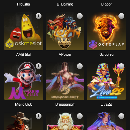
Playstar
BTGaming
Bigpot
i
i
i
AMB Slot
VPower
Octoplay
i
i
i
Mario Club
Dragoonsoft
Live22
i
i
i